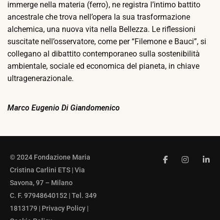
immerge nella materia (ferro), ne registra l’intimo battito
ancestrale che trova nell’opera la sua trasformazione
alchemica, una nuova vita nella Bellezza.
Le riflessioni
suscitate nell’osservatore, come per “Filemone e Bauci”, si
collegano al dibattito contemporaneo sulla sostenibilità
ambientale, sociale ed economica del pianeta, in chiave
ultragenerazionale.
Marco Eugenio Di Giandomenico
© 2024 Fondazione Maria
Cristina Carlini ETS | Via
Savona, 97 – Milano
C. F. 97948640152 | Tel. 349
1813179 |
Privacy Policy
|